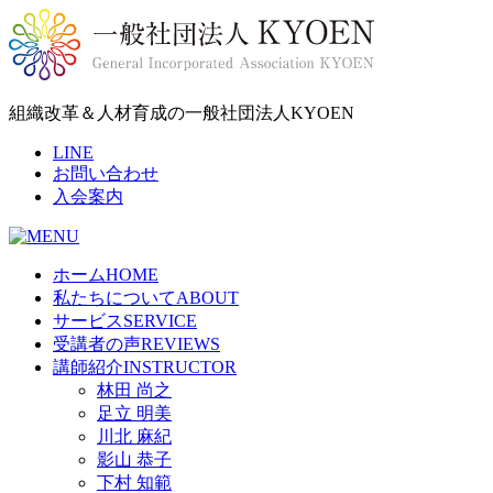
組織改革＆人材育成の一般社団法人KYOEN
LINE
お問い合わせ
入会案内
ホーム
HOME
私たちについて
ABOUT
サービス
SERVICE
受講者の声
REVIEWS
講師紹介
INSTRUCTOR
林田 尚之
足立 明美
川北 麻紀
影山 恭子
下村 知範