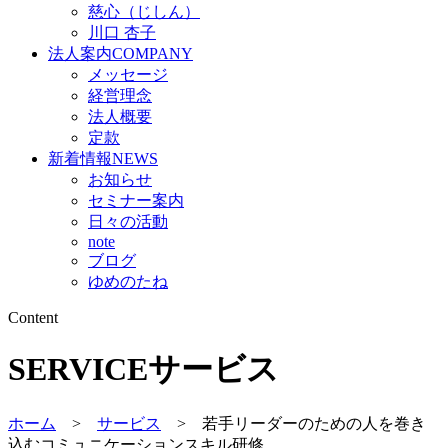
慈心（じしん）
川口 杏子
法人案内
COMPANY
メッセージ
経営理念
法人概要
定款
新着情報
NEWS
お知らせ
セミナー案内
日々の活動
note
ブログ
ゆめのたね
Content
SERVICE
サービス
ホーム
>
サービス
> 若手リーダーのための人を巻き
込むコミュニケーションスキル研修