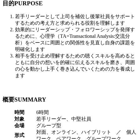
目的
PURPOSE
若手リーダーとして上司を補佐し後輩社員をサポート
するための考え方と求められる役割を理解します
効果的にリーダーシップ・フォロワーシップを発揮す
るために、心理学（TA=Transactional Analysis:交流分
析）をベースに周囲との関係性を見直し自身の課題を
明確化します
相手を受け止め理解するための聴くスキルを高めると
ともに自分の想いを的確に伝えるスキルを磨き、周囲
の心を動かし上手く巻き込んでいくための力を養成し
ます
概要
SUMMARY
時間
6時間
対象
若手リーダー、中堅社員
会場
グループ型
対面、オンライン、ハイブリット ／ 個人
形式
ワーク、ペアワーク、グループワーク