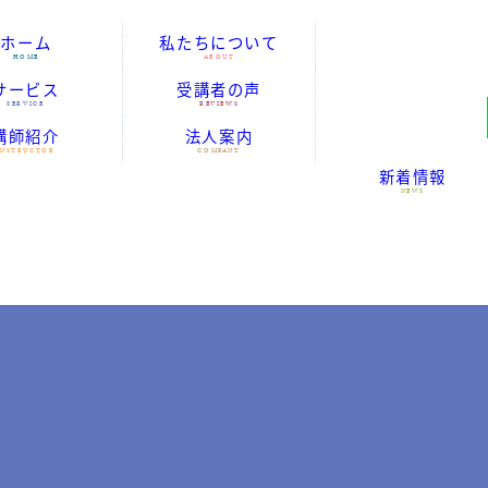
ホーム
私たちについて
HOME
ABOUT
サービス
受講者の声
SERVICE
REVIEWS
講師紹介
法人案内
INSTRUCTOR
COMPANY
新着情報
尚之
明美
麻紀
恭子
知範
じしん）
杏子
メッセージ
経営理念
法人概要
定款
NEWS
お知らせ
セミナー案内
日々の活動
note
ブログ
ゆめのたね