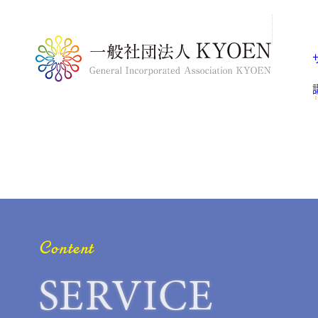
林田 
足立 
川北 
影山 
下村 
慈心（
川口 
Content
SERVICE