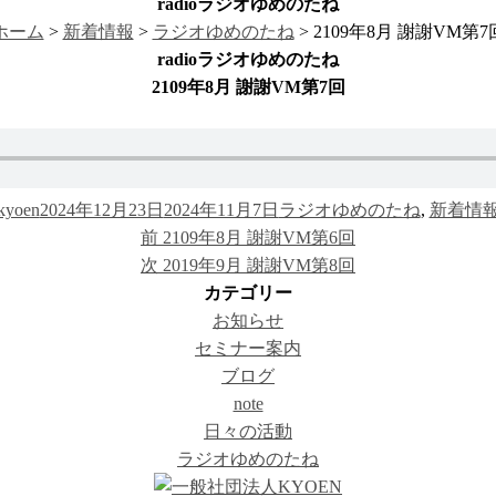
radio
ラジオゆめのたね
ホーム
>
新着情報
>
ラジオゆめのたね
> 2109年8月 謝謝VM第7
radio
ラジオゆめのたね
2109年8月 謝謝VM第7回
投
投
カ
kyoen
2024年12月23日
2024年11月7日
ラジオゆめのたね
,
新着情
稿
稿
前
テ
前
2109年8月 謝謝VM第6回
者
日:
の
次
ゴ
次
2019年9月 謝謝VM第8回
投
の
リ
カテゴリー
稿:
投
ー
お知らせ
稿:
セミナー案内
ブログ
note
日々の活動
ラジオゆめのたね