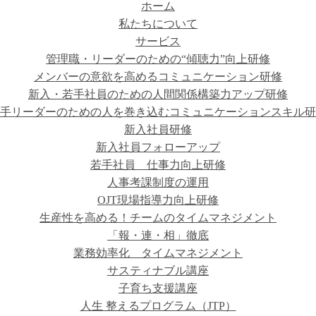
ホーム
私たちについて
サービス
管理職・リーダーのための“傾聴力”向上研修
メンバーの意欲を高めるコミュニケーション研修
新入・若手社員のための人間関係構築力アップ研修
手リーダーのための人を巻き込むコミュニケーションスキル研
新入社員研修
新入社員フォローアップ
若手社員 仕事力向上研修
人事考課制度の運用
OJT現場指導力向上研修
生産性を高める！チームのタイムマネジメント
「報・連・相」徹底
業務効率化 タイムマネジメント
サスティナブル講座
子育ち支援講座
人生 整えるプログラム（JTP）