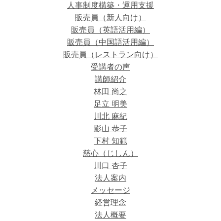
人事制度構築・運用支援
販売員（新人向け）
販売員（英語活用編）
販売員（中国語活用編）
販売員（レストラン向け）
受講者の声
講師紹介
林田 尚之
足立 明美
川北 麻紀
影山 恭子
下村 知範
慈心（じしん）
川口 杏子
法人案内
メッセージ
経営理念
法人概要