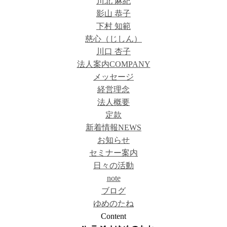
川北 麻紀
影山 恭子
下村 知範
慈心（じしん）
川口 杏子
法人案内
COMPANY
メッセージ
経営理念
法人概要
定款
新着情報
NEWS
お知らせ
セミナー案内
日々の活動
note
ブログ
ゆめのたね
Content