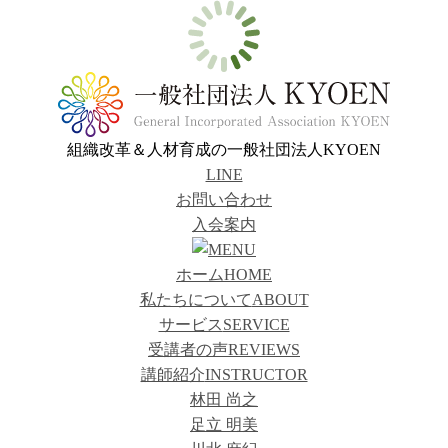
組織改革＆人材育成の一般社団法人KYOEN
LINE
お問い合わせ
入会案内
ホーム
HOME
私たちについて
ABOUT
サービス
SERVICE
受講者の声
REVIEWS
講師紹介
INSTRUCTOR
林田 尚之
足立 明美